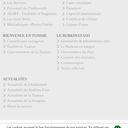
Les Services
Carte consulaire
Personnel de l'Ambassade
Passeport
AESBT - Étudiants et Stagiaires
Capacité matrimoniale
Les Jours fériés
Certificat de célibat
Médiathèque - Photos|Vidéos
Laissez-Passer
BIENVENUE EN TUNISIE
LE BURKINA FASO
Conseils aux voyageurs
Généralités & Informations clés
Étudier en Tunisie
Le Burkina en Images
Gouvernement de la Tunisie
Gouvernance du Pays
Conseils des ministres
Communiqués
Textes officiels
ACTUALITÉS
Actualités de l'Ambassade
Actualités du Burkina Faso
Actualités de la Tunisie
Actualités de la diaspora
Notes de service
L'Ambassadeur
Actualités
Contact
Webmail
Les cookies assurent le bon fonctionnement de nos services.
En utilisant ces