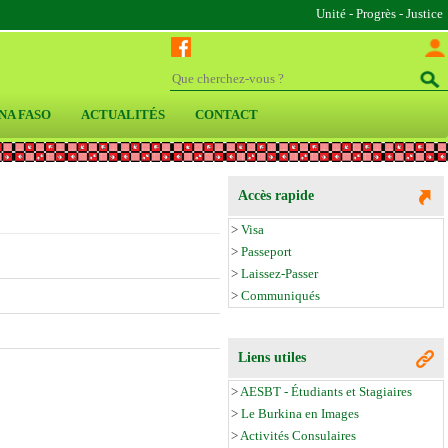
Unité - Progrès - Justice
NA FASO
ACTUALITÉS
CONTACT
Accès rapide
>
Visa
>
Passeport
>
Laissez-Passer
>
Communiqués
Liens utiles
>
AESBT - Étudiants et Stagiaires
>
Le Burkina en Images
>
Activités Consulaires