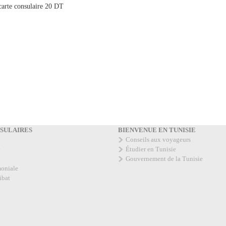
carte consulaire 20 DT
NSULAIRES
BIENVENUE EN TUNISIE
Conseils aux voyageurs
e
Étudier en Tunisie
Gouvernement de la Tunisie
moniale
ibat