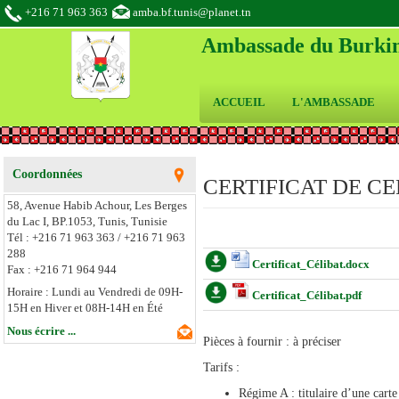
+216 71 963 363
amba.bf.tunis@planet.tn
Ambassade du Burkin
ACCUEIL
L'AMBASSADE
Coordonnées
CERTIFICAT DE CE
58, Avenue Habib Achour, Les Berges
du Lac I,
BP.1053,
Tunis,
Tunisie
Tél : +216 71 963 363 / +216 71 963
288
Certificat_Célibat.docx
Fax : +216 71 964 944
Horaire : Lundi au Vendredi de 09H-
Certificat_Célibat.pdf
15H en Hiver et 08H-14H en Été
Nous écrire ...
Pièces à fournir : à préciser
Tarifs :
Régime A : titulaire d’une cart