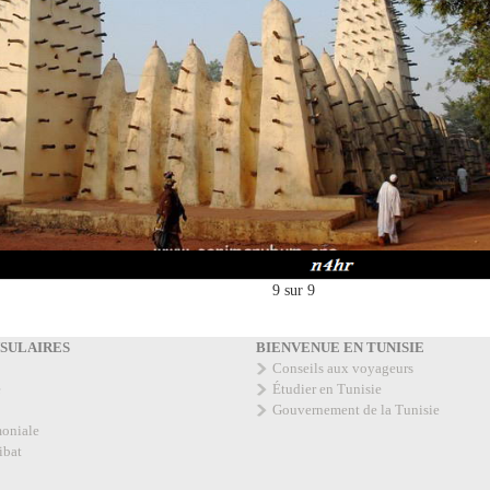
9
sur
9
NSULAIRES
BIENVENUE EN TUNISIE
Conseils aux voyageurs
e
Étudier en Tunisie
Gouvernement de la Tunisie
moniale
ibat