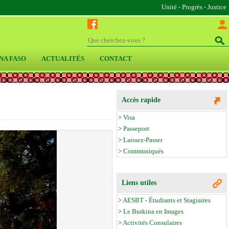
Unité - Progrès - Justice
NA FASO
ACTUALITÉS
CONTACT
Accès rapide
>
Visa
>
Passeport
>
Laissez-Passer
>
Communiqués
Liens utiles
>
AESBT - Étudiants et Stagiaires
>
Le Burkina en Images
>
Activités Consulaires