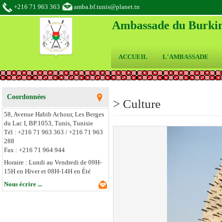
+216 71 963 363
amba.bf.tunis@planet.tn
Ambassade du Burkin
ACCUEIL
L'AMBASSADE
Coordonnées
>
Culture
58, Avenue Habib Achour, Les Berges
du Lac I,
BP.1053,
Tunis,
Tunisie
Tél : +216 71 963 363 / +216 71 963
288
Fax : +216 71 964 944
Horaire : Lundi au Vendredi de 09H-
15H en Hiver et 08H-14H en Été
Nous écrire ...