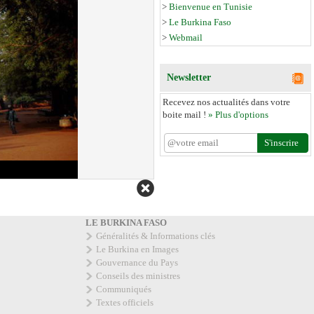
>
Bienvenue en Tunisie
>
Le Burkina Faso
>
Webmail
Newsletter
Recevez nos actualités dans votre
boite mail !
» Plus d'options
LE BURKINA FASO
Généralités & Informations clés
Le Burkina en Images
Gouvernance du Pays
Conseils des ministres
Communiqués
Textes officiels