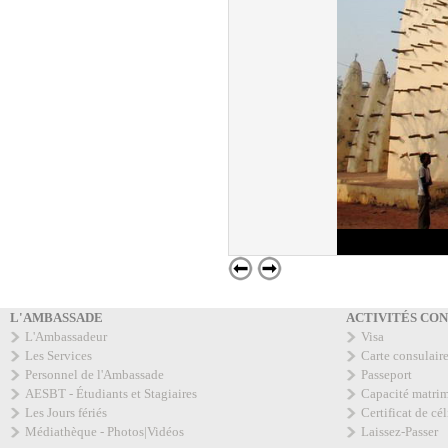
L'AMBASSADE
ACTIVITÉS CO
L'Ambassadeur
Visa
Les Services
Carte consulair
Personnel de l'Ambassade
Passeport
AESBT - Étudiants et Stagiaires
Capacité matri
Les Jours fériés
Certificat de cél
Médiathèque - Photos|Vidéos
Laissez-Passer