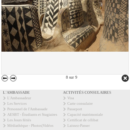
8
sur
9
L'AMBASSADE
ACTIVITÉS CONSULAIRES
L'Ambassadeur
Visa
Les Services
Carte consulaire
Personnel de l'Ambassade
Passeport
AESBT - Étudiants et Stagiaires
Capacité matrimoniale
Les Jours fériés
Certificat de célibat
Médiathèque - Photos|Vidéos
Laissez-Passer