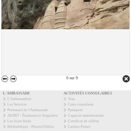
6
sur
9
L'AMBASSADE
ACTIVITÉS CONSULAIRES
L'Ambassadeur
Visa
Les Services
Carte consulaire
Personnel de l'Ambassade
Passeport
AESBT - Étudiants et Stagiaires
Capacité matrimoniale
Les Jours fériés
Certificat de célibat
Médiathèque - Photos|Vidéos
Laissez-Passer